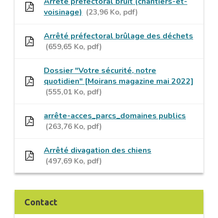
Arrêté préfectoral bruit (chantiers-et-
voisinage)
23,96
Ko
, pdf
Arrêté préfectoral brûlage des déchets
659,65
Ko
, pdf
Dossier "Votre sécurité, notre
quotidien" [Moirans magazine mai 2022]
555,01
Ko
, pdf
arrête-acces_parcs_domaines publics
263,76
Ko
, pdf
Arrêté divagation des chiens
497,69
Ko
, pdf
Contact