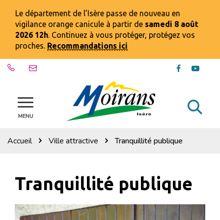
Gestion des traceurs
Le département de l’Isère passe de nouveau en
vigilance orange canicule à partir de
samedi 8 août
2026 12h
. Continuez à vous protéger, protégez vos
proches.
Recommandations ici
Lien
Lien
vers
vers
le
la
compte
chaîn
Al
Site
Facebook
Youtu
officiel
MENU
à
de
la
la
Accueil
Ville attractive
Tranquillité publique
ville
re
de
Moirans
Tranquillité publique