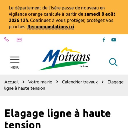
Gestion des traceurs
Le département de l’Isère passe de nouveau en
vigilance orange canicule à partir de
samedi 8 août
2026 12h
. Continuez à vous protéger, protégez vos
proches.
Recommandations ici
Lien
Lien
vers
vers
le
la
compte
chaîn
Al
Site
Facebook
Youtu
officiel
MENU
à
de
la
la
Accueil
Votre mairie
Calendrier travaux
Elagage
ville
re
ligne à haute tension
de
Moirans
Elagage ligne à haute
tension