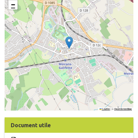
−
|
©
Leaflet
OpenStreetMap
Document utile