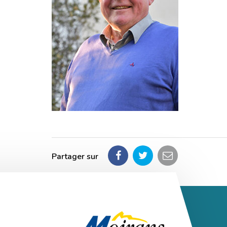
Partager sur
Partager
Partager
Partager
sur
sur
par
Facebook
Twitter
email