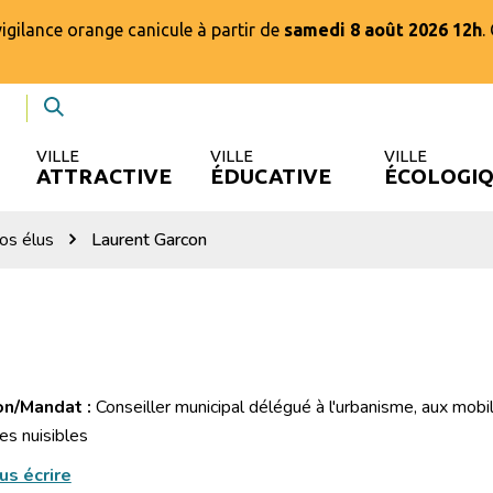
igilance orange canicule à partir de
samedi 8 août 2026 12h
.
Lien
Recherche
vers
la
VILLE
VILLE
VILLE
te
chaîne
ATTRACTIVE
ÉDUCATIVE
ÉCOLOGI
book
Youtube
os élus
Laurent Garcon
on/Mandat :
Conseiller municipal délégué à l'urbanisme, aux mobilit
es nuisibles
us écrire