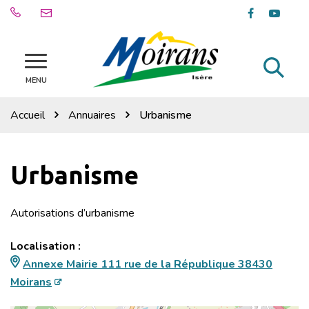
Gestion des traceurs
Lien
Lien
vers
vers
le
la
compte
chaîn
Al
Site
Facebook
Youtu
officiel
MENU
à
de
la
la
Accueil
Annuaires
Urbanisme
ville
re
de
Moirans
Urbanisme
Autorisations d’urbanisme
Localisation :
Annexe Mairie 111 rue de la République 38430
Moirans