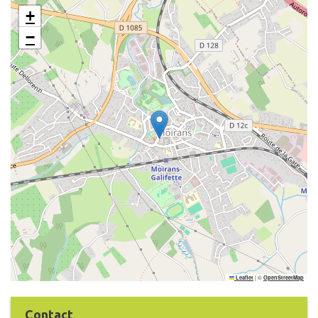
+
−
|
©
Leaflet
OpenStreetMap
Contact