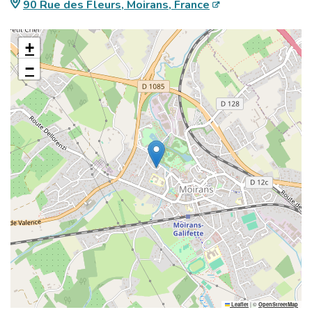
90 Rue des Fleurs, Moirans, France
+
−
|
©
Leaflet
OpenStreetMap