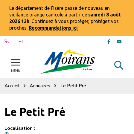
Gestion des traceurs
Le département de l’Isère passe de nouveau en
vigilance orange canicule à partir de
samedi 8 août
2026 12h
. Continuez à vous protéger, protégez vos
proches.
Recommandations ici
Lien
Lien
vers
vers
le
la
compte
chaîn
Al
Site
Facebook
Youtu
officiel
MENU
à
de
la
la
Accueil
Annuaires
Le Petit Pré
ville
re
de
Moirans
Le Petit Pré
Localisation :