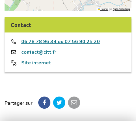
|
©
Leaflet
OpenStreetMap
Contact
06 78 78 96 34 ou 07 56 90 25 20
contact@citt.fr
Site internet
Partager sur
Partager
Partager
Partager
sur
sur
par
Facebook
Twitter
email