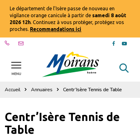
Gestion des traceurs
Le département de l’Isère passe de nouveau en
vigilance orange canicule à partir de
samedi 8 août
2026 12h
. Continuez à vous protéger, protégez vos
proches.
Recommandations ici
Lien
Lien
vers
vers
le
la
compte
chaîn
Al
Site
Facebook
Youtu
officiel
MENU
à
de
la
la
Accueil
Annuaires
Centr’Isère Tennis de Table
ville
re
de
Moirans
Centr’Isère Tennis de
Table