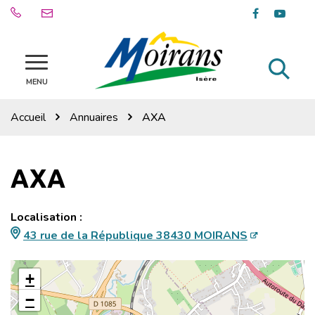
Gestion des traceurs
Lien
Lien
vers
vers
le
la
compte
chaîn
Al
Site
Facebook
Youtu
officiel
MENU
à
de
la
la
Accueil
Annuaires
AXA
ville
re
de
Moirans
AXA
Localisation :
43 rue de la République 38430 MOIRANS
+
−