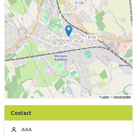
|
©
Leaflet
OpenStreetMap
Contact
AXA