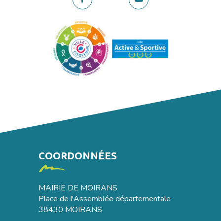
vers
vers
le
la
compte
chaîne
Facebook
Youtube
COORDONNÉES
MAIRIE DE MOIRANS
Place de l'Assemblée départementale
38430 MOIRANS