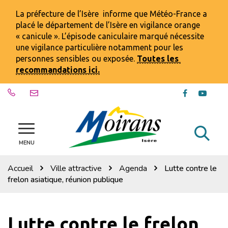
Gestion des traceurs
La préfecture de l’Isère informe que Météo-France a
placé le département de l’Isère en vigilance orange
« canicule ». L’épisode caniculaire marqué nécessite
une vigilance particulière notamment pour les
personnes sensibles ou exposée.
Toutes les
recommandations ici.
Lien
Lien
vers
vers
le
la
compte
chaîn
Al
Site
Facebook
Youtu
officiel
MENU
à
de
la
la
Accueil
Ville attractive
Agenda
Lutte contre le
ville
re
frelon asiatique, réunion publique
de
Moirans
Lutte contre le frelon