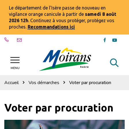
Gestion des traceurs
Le département de l’Isère passe de nouveau en
vigilance orange canicule à partir de
samedi 8 août
2026 12h
. Continuez à vous protéger, protégez vos
proches.
Recommandations ici
Lien
Lien
vers
vers
le
la
compte
chaîn
Al
Site
Facebook
Youtu
officiel
MENU
à
de
la
la
Accueil
Vos démarches
Voter par procuration
ville
re
de
Moirans
Voter par procuration