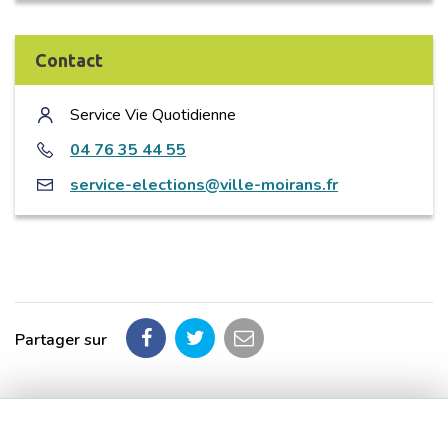
Contact
Service Vie Quotidienne
04 76 35 44 55
service-elections@ville-moirans.fr
Partager sur
Partager
Partager
Partager
sur
sur
par
Facebook
Twitter
email