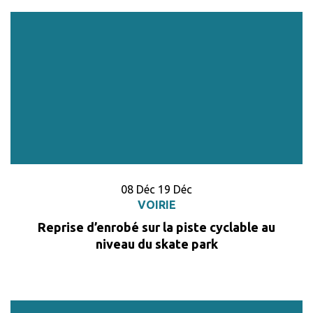
Du
embre
au
embre
08
Déc
19
Déc
VOIRIE
Reprise d’enrobé sur la piste cyclable au
niveau du skate park