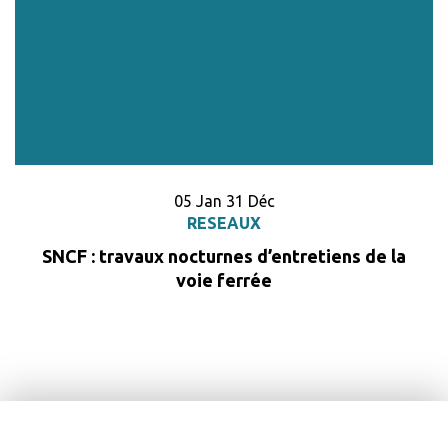
Du
vier
au
embre
05
Jan
31
Déc
RESEAUX
SNCF : travaux nocturnes d’entretiens de la
voie ferrée