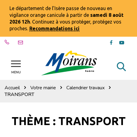
Gestion des traceurs
Le département de l’Isère passe de nouveau en
vigilance orange canicule à partir de
samedi 8 août
2026 12h
. Continuez à vous protéger, protégez vos
proches.
Recommandations ici
Lien
Lien
vers
vers
le
la
compte
chaîn
Al
Site
Facebook
Youtu
officiel
MENU
à
de
la
la
Accueil
Votre mairie
Calendrier travaux
ville
re
TRANSPORT
de
Moirans
THÈME :
TRANSPORT