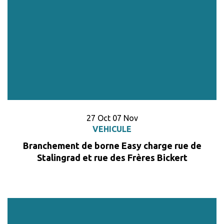
Du
obre
au
embre
27
Oct
07
Nov
VEHICULE
Branchement de borne Easy charge rue de
Stalingrad et rue des Frères Bickert